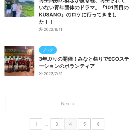
再生回数の概念が覆る程、再生されて
いない青年団体のドラマ。『101回目の
KUSANO』のロケに行ってきまし
た！！
2022/8/11
ブログ
3年ぶりの開催！みなと祭りでECOステ
ーションのボランティア
2022/7/31
Next »
1
…
3
4
5
6