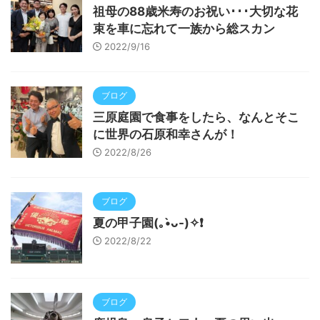
祖母の88歳米寿のお祝い･･･大切な花
束を車に忘れて一族から総スカン
2022/9/16
ブログ
三原庭園で食事をしたら、なんとそこ
に世界の石原和幸さんが！
2022/8/26
ブログ
夏の甲子園(⁠｡⁠•̀⁠ᴗ⁠-⁠)⁠✧❗️
2022/8/22
ブログ