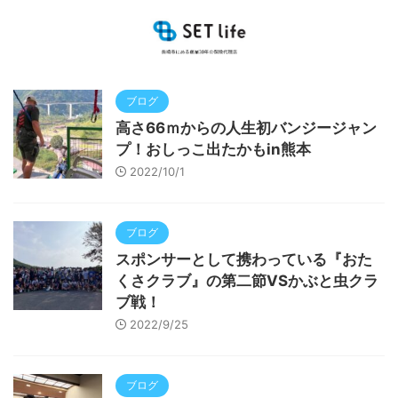
長崎市中川にある保険代理店
ブログ
高さ66ｍからの人生初バンジージャン
プ！おしっこ出たかもin熊本
2022/10/1
ブログ
スポンサーとして携わっている『おた
くさクラブ』の第二節VSかぶと虫クラ
ブ戦！
2022/9/25
ブログ