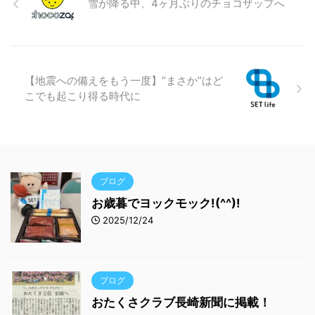
雪が降る中、4ヶ月ぶりのチョコザップへ
【地震への備えをもう一度】“まさか”はど
こでも起こり得る時代に
ブログ
お歳暮でヨックモック!(^^)!
2025/12/24
ブログ
おたくさクラブ長崎新聞に掲載！